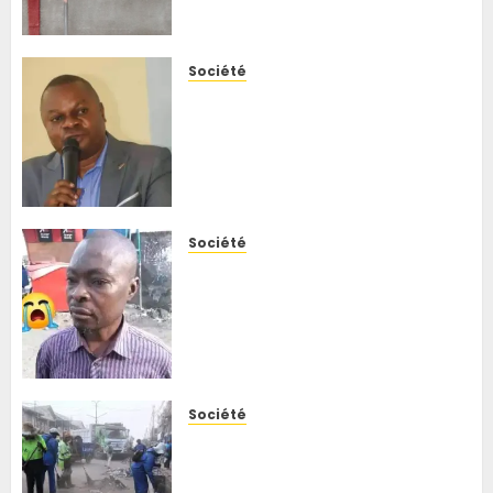
face à Ebola
5 AOÛT 2026
0
Société
Kisenso : face à la
recrudescence des attaques
nocturnes, le bourgmestre
annonce la reprise des
patrouilles mixtes
5 AOÛT 2026
0
Société
Goma : le chef du quartier
Murara décède après sa
libération d’une détention de
l’AFC/M23-RDF, la jeunesse
réclame une enquête
5 AOÛT 2026
0
Société
Kinshasa : à N’sele, le
bourgmestre Franck Mbo
appelle les habitants à