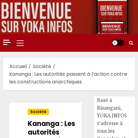
Aller
au
contenu
Menu
principal
Accueil
Société
Kananga : Les autorités passent à l’action contre
les constructions anarchiques
Basé à
Kisangani,
Société
YOKA INFOS
Kananga : Les
s’adresse à
autorités
tous les