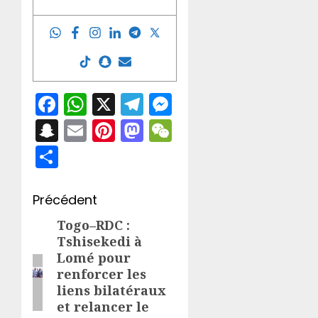
Facebook
WhatsApp
X
Telegram
Messenger
Snapchat
Email
Pinterest
Mastodon
WeChat
Partager
Navigation
Précédent
d’article
Togo–RDC :
Article
Tshisekedi à
précédent:
Lomé pour
renforcer les
liens bilatéraux
et relancer le