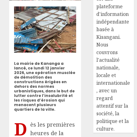
plateforme
d'information
indépendante
basée à
Kisangani.
Nous
couvrons
l'actualité
La mairie de Kananga a
nationale,
lancé, ce lundi 12 janvier
2026, une opération musclée
locale et
de démolition des
constructions érigées en
internationale
dehors des normes
, avec un
urbanistiques, dans le but de
lutter contre l’insalubrité et
regard
les risques d’érosion qui
menacent plusieurs
attentif sur la
quartiers de la ville.
société, la
D
politique et la
ès les premières
culture.
heures de la