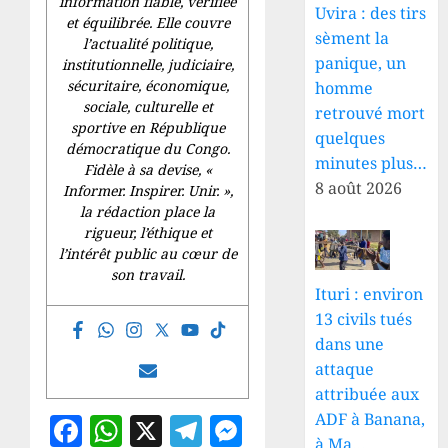
information fiable, vérifiée
Uvira : des tirs
et équilibrée. Elle couvre
sèment la
l’actualité politique,
panique, un
institutionnelle, judiciaire,
sécuritaire, économique,
homme
sociale, culturelle et
retrouvé mort
sportive en République
quelques
démocratique du Congo.
minutes plus…
Fidèle à sa devise, «
8 août 2026
Informer. Inspirer. Unir.
»,
la rédaction place la
rigueur, l’éthique et
l’intérêt public au cœur de
son travail.
Ituri : environ
13 civils tués
dans une
attaque
attribuée aux
ADF à Banana,
Facebook
WhatsApp
X
Telegram
Messenger
à Ma…