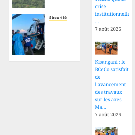
attaques
crise
attribuées
institutionnelle
aux
Sécurité
…
ADF
Djugu :
7 août 2026
font
blessé
plusieurs
à
morts
Fataki,
et
un
jettent
militaire
Kisangani : le
des
des
BCeCo satisfait
centaines
FARDC
de
d’habitants
évacué
sur les
l’avancement
d’urgence
routes
vers
des travaux
Bunia
sur les axes
23 JUILLET
avec
Ma…
2026
l’appui
7 août 2026
0
de la
MONUSCO