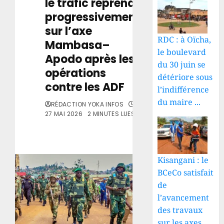
le trafic reprend
progressivement
sur l’axe
RDC : à Oïcha,
Mambasa–
le boulevard
Apodo après les
du 30 juin se
opérations
détériore sous
contre les ADF
l’indifférence
du maire ...
RÉDACTION YOKA INFOS
27 MAI 2026
2 MINUTES LUES
Kisangani : le
BCeCo satisfait
de
l’avancement
des travaux
sur les axes