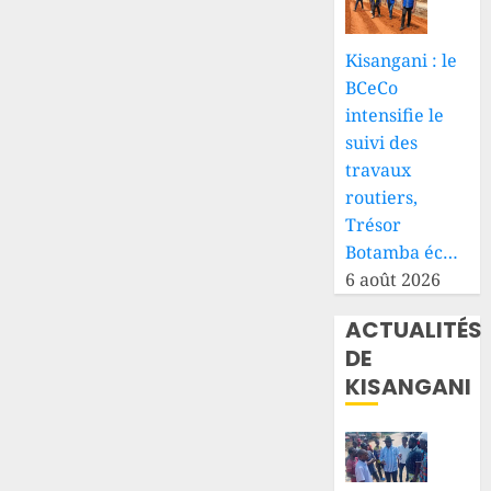
21 JUILLET
2026
0
Kisangani : le
BCeCo
intensifie le
suivi des
travaux
routiers,
Trésor
Botamba éc…
6 août 2026
ACTUALITÉS
DE
KISANGANI