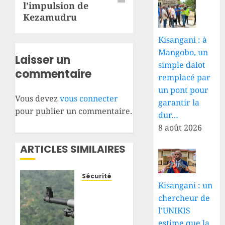
l’impulsion de
Kezamudru
Kisangani : à
Mangobo, un
Laisser un
simple dalot
commentaire
remplacé par
un pont pour
Vous devez
vous connecter
garantir la
pour publier un commentaire.
dur…
8 août 2026
ARTICLES SIMILAIRES
Sécurité
Kisangani : un
Beni-
chercheur de
Mambasa
: de
l’UNIKIS
nouvelles
estime que la