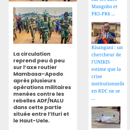
Mangobo et
PK5-PK6 ...
Kisangani : un
La circulation
chercheur de
reprend peu à peu
l’UNIKIS
sur l’axe routier
estime que la
Mambasa–Apodo
crise
après plusieurs
institutionnelle
opérations militaires
en RDC ne se
menées contre les
...
rebelles ADF/NALU
dans cette partie
située entre l’Ituri et
le Haut-Uele.