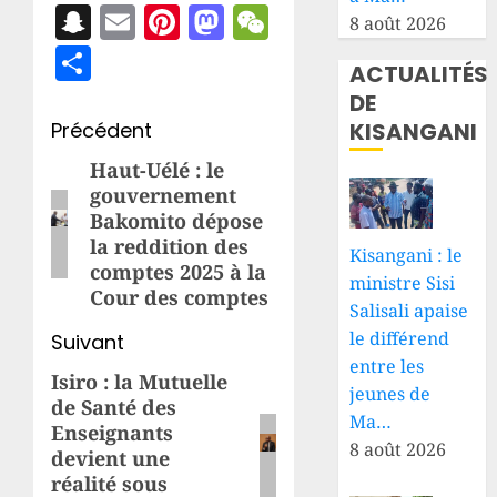
Snapchat
Email
Pinterest
Mastodon
WeChat
8 août 2026
Partager
ACTUALITÉS
DE
Navigation
KISANGANI
Précédent
d’article
Haut-Uélé : le
Article
gouvernement
précédent:
Bakomito dépose
la reddition des
Kisangani : le
comptes 2025 à la
ministre Sisi
Cour des comptes
Salisali apaise
le différend
Suivant
entre les
Isiro : la Mutuelle
Article
jeunes de
de Santé des
suivant:
Ma…
Enseignants
8 août 2026
devient une
réalité sous