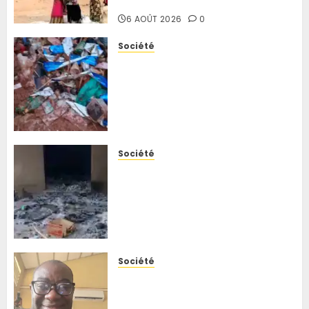
portés disparus
3 AOÛT
6 AOÛT 2026
0
2026
0
Société
Nord-Kivu : face à
l’insalubrité grandissante à
Butembo, la SOCICO met en
garde contre des risques
sanitaires
6 AOÛT 2026
0
Société
Ituri : le corps d’un otage des
ADF découvert près de
Makumo, les recherches se
poursuivent pour retrouver
les autres disparus
5 AOÛT 2026
0
Société
Ebola ou choléra ? Un
spécialiste explique les
symptômes qui permettent