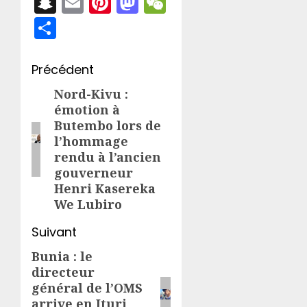
Snapchat
Email
Pinterest
Mastodon
WeChat
Partager
Navigation
Précédent
d’article
Nord-Kivu :
Article
émotion à
précédent:
Butembo lors de
l’hommage
rendu à l’ancien
gouverneur
Henri Kasereka
We Lubiro
Suivant
Bunia : le
Article
directeur
suivant:
général de l’OMS
arrive en Ituri