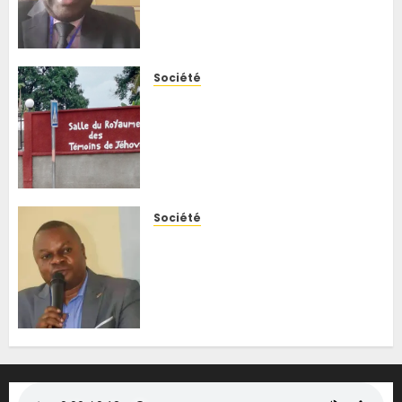
de distinguer les deux
maladies en RDC
5 AOÛT 2026
0
Société
Beni : les Témoins de Jéhovah
de Butsili suspendent leurs
cultes, les autorités saluent
une décision responsable
face à Ebola
5 AOÛT 2026
0
Société
Kisenso : face à la
recrudescence des attaques
nocturnes, le bourgmestre
annonce la reprise des
patrouilles mixtes
5 AOÛT 2026
0