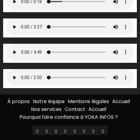
À propos
Notre équipe
Mentions légales
Accueil
Nos services
Contact
Accueil
Pourquoi faire confiance à YOKA INFOS ?
À
Notre
Mentions
Accueil
Nos
Contact
Accueil
Pourquoi
propos
équipe
légales
services
faire