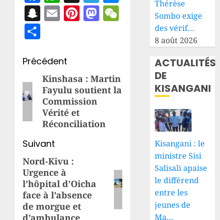
Thérèse
Snapchat
Email
Pinterest
Mastodon
WeChat
Sombo exige
Partager
des vérif…
8 août 2026
Navigation
Précédent
ACTUALITÉS
DE
d’article
Kinshasa : Martin
Article
KISANGANI
Fayulu soutient la
précédent:
Commission
Vérité et
Réconciliation
Suivant
Kisangani : le
ministre Sisi
Nord-Kivu :
Article
Salisali apaise
Urgence à
suivant:
le différend
l’hôpital d’Oicha
entre les
face à l’absence
jeunes de
de morgue et
Ma…
d’ambulance