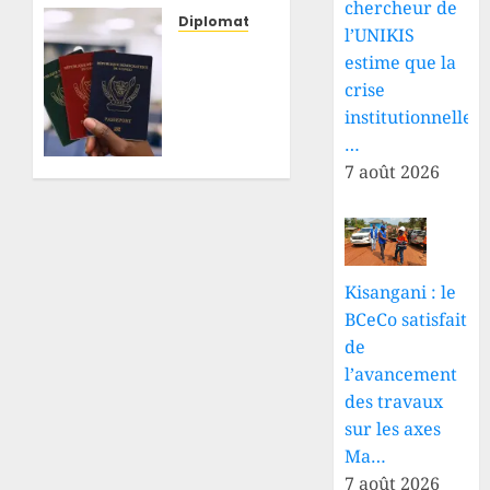
chercheur de
message
Diplomatie
l’UNIKIS
de Félix
RDC :
estime que la
Tshisekedi
face
crise
au
aux
institutionnelle
président
interrogations,
en
le
…
exercice
gouvernement
7 août 2026
de la
clarifie
CEEAC
les
sur la
conditions
situation
d’obtention
sécuritaire
du
Kisangani : le
dans
nouveau
BCeCo satisfait
l’Est de
passeport
de
la RDC
biométrique
l’avancement
des travaux
26 JUILLET
26 JUILLET
2026
2026
sur les axes
0
0
Ma…
7 août 2026