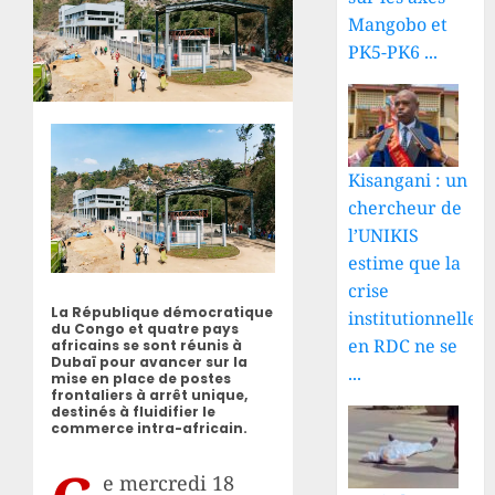
Mangobo et
PK5-PK6 ...
Kisangani : un
chercheur de
l’UNIKIS
estime que la
crise
La République démocratique
institutionnelle
du Congo et quatre pays
en RDC ne se
africains se sont réunis à
Dubaï pour avancer sur la
...
mise en place de postes
frontaliers à arrêt unique,
destinés à fluidifier le
commerce intra-africain.
e mercredi 18