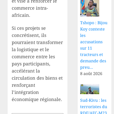
et vise à renforcer le
commerce intra-
africain.
Tshopo : Bijou
Si ces projets se
Koy conteste
concrétisent, ils
les
accusations
pourraient transformer
sur 11
la logistique et le
tracteurs et
commerce entre les
demande des
pays participants,
preu…
accélérant la
8 août 2026
circulation des biens et
renforçant
l’intégration
économique régionale.
Sud-Kivu : les
terroristes du
RDF/AFC-M23