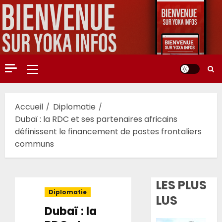
Aller
au
contenu
Menu
principal
Accueil
Diplomatie
Dubaï : la RDC et ses partenaires africains
définissent le financement de postes frontaliers
communs
LES PLUS
Diplomatie
LUS
Dubaï : la