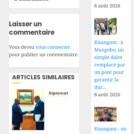
8 août 2026
Laisser un
commentaire
Kisangani : à
Vous devez
vous connecter
Mangobo, un
pour publier un commentaire.
simple dalot
remplacé par
un pont pour
ARTICLES SIMILAIRES
garantir la
dur…
Diplomatie
8 août 2026
Malabo
:
Floribert
Anzuluni
porte
Kisangani : un
un