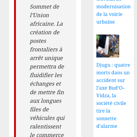
Sommet de
modernisation
de la voirie
l’Union
urbaine
africaine. La
création de
postes
frontaliers à
arrêt unique
Djugu : quatre
permettra de
morts dans un
fluidifier les
accident sur
échanges et
l’axe Bud’O–
de mettre fin
Vidza, la
aux longues
société civile
files de
tire la
véhicules qui
sonnette
d’alarme
ralentissent
le commerce