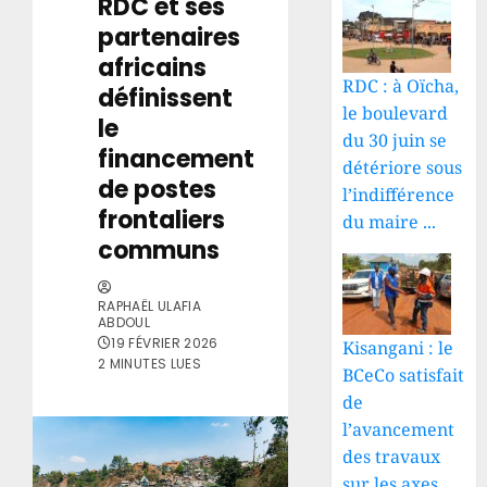
RDC et ses
partenaires
africains
RDC : à Oïcha,
définissent
le boulevard
le
du 30 juin se
financement
détériore sous
de postes
l’indifférence
frontaliers
du maire ...
communs
RAPHAËL ULAFIA
ABDOUL
19 FÉVRIER 2026
Kisangani : le
2 MINUTES LUES
BCeCo satisfait
de
l’avancement
des travaux
sur les axes