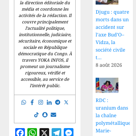
la direction éditoriale du
média et coordonne les
Djugu : quatre
activités de la rédaction. Il
morts dans un
couvre principalement
accident sur
l’actualité politique,
l’axe Bud’O–
institutionnelle, judiciaire,
sécuritaire, économique et
Vidza, la
sociale en République
société civile
démocratique du Congo. À
t…
travers YOKA INFOS, il
8 août 2026
promeut un journalisme
rigoureux, vérifié et
accessible, au service de
l’intérêt public.
RDC :
uranium dans
la chaîne
polymétallique,
Facebook
WhatsApp
X
Telegram
Messenger
Marie-