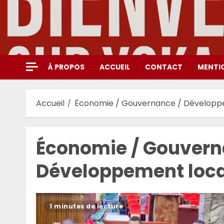
Aller
au
contenu
À PROPOS
ACCUEIL
CONTACT
MENTI
Accueil
Économie / Gouvernance / Développ
Économie / Gouvern
Développement loca
1 minutes de lecture