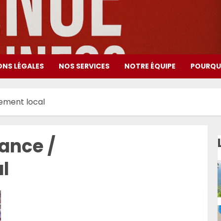
ONS LÉGALES
NOS SERVICES
NOTRE ÉQUIPE
POURQUO
ement local
ance /
l