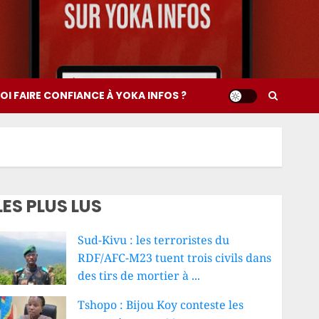
I FAIRE CONFIANCE À YOKA INFOS ?
LES PLUS LUS
Sud-Kivu : les terroristes du
RDF/AFC-M23 tuent trois civils dans
des tirs de mortier à ...
Tshopo : Bijou Koy conteste les