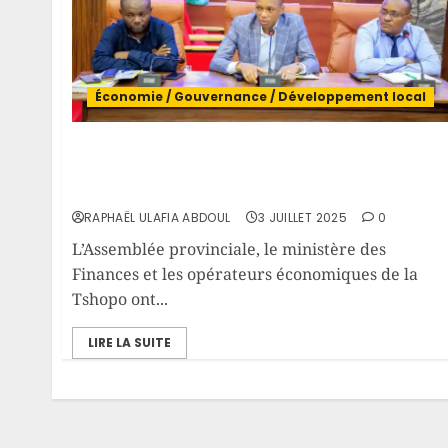
Économie / Gouvernance / Développement local
Fiscalité locale : les autorités et les acteurs
économiques explorent une révision de la
taxe logistique à Kisangani
RAPHAËL ULAFIA ABDOUL
3 JUILLET 2025
0
L’Assemblée provinciale, le ministère des
Finances et les opérateurs économiques de la
Tshopo ont...
LIRE LA SUITE