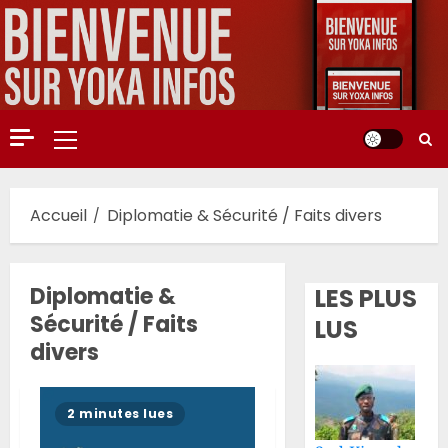
Aller
au
contenu
Menu
principal
Accueil
Diplomatie & Sécurité / Faits divers
Diplomatie &
LES PLUS
Sécurité / Faits
LUS
divers
2 minutes lues