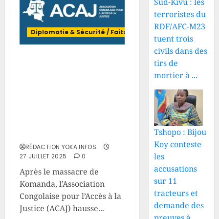
Sud-Kivu : les
terroristes du
RDF/AFC-M23
Diplomatie & Sécurité / Faits divers
tuent trois
civils dans des
Ituri : l’ACAJ
tirs de
fustige l’attaque
mortier à ...
meurtrière de
Komanda et exige
des sanctions
exemplaires
Tshopo : Bijou
Koy conteste
RÉDACTION YOKA INFOS
les
27 JUILLET 2025
0
accusations
Après le massacre de
sur 11
Komanda, l’Association
tracteurs et
Congolaise pour l’Accès à la
demande des
Justice (ACAJ) hausse...
preuves à ...