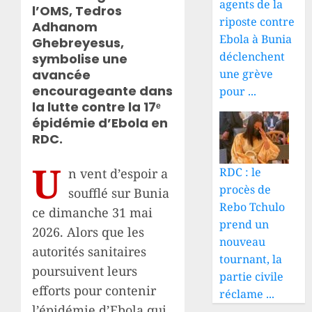
agents de la
l’OMS, Tedros
riposte contre
Adhanom
Ebola à Bunia
Ghebreyesus,
déclenchent
symbolise une
une grève
avancée
encourageante dans
pour ...
la lutte contre la 17ᵉ
épidémie d’Ebola en
RDC.
U
RDC : le
n vent d’espoir a
procès de
soufflé sur Bunia
Rebo Tchulo
ce dimanche 31 mai
prend un
2026. Alors que les
nouveau
autorités sanitaires
tournant, la
poursuivent leurs
partie civile
efforts pour contenir
réclame ...
l’épidémie d’Ebola qui