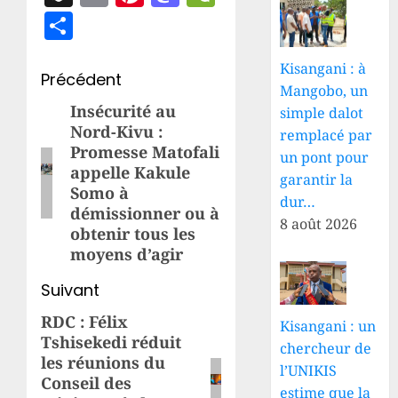
Partager
Kisangani : à
Navigation
Précédent
Mangobo, un
d’article
Insécurité au
Article
simple dalot
Nord-Kivu :
remplacé par
précédent:
Promesse Matofali
un pont pour
appelle Kakule
garantir la
Somo à
dur…
démissionner ou à
8 août 2026
obtenir tous les
moyens d’agir
Suivant
RDC : Félix
Article
Kisangani : un
Tshisekedi réduit
suivant:
chercheur de
les réunions du
l’UNIKIS
Conseil des
estime que la