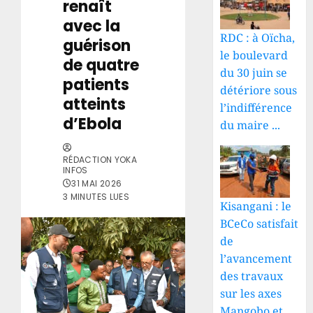
renaît
avec la
RDC : à Oïcha,
guérison
le boulevard
de quatre
du 30 juin se
patients
détériore sous
atteints
l’indifférence
d’Ebola
du maire ...
RÉDACTION YOKA
INFOS
31 MAI 2026
3 MINUTES LUES
Kisangani : le
BCeCo satisfait
de
l’avancement
des travaux
sur les axes
Mangobo et