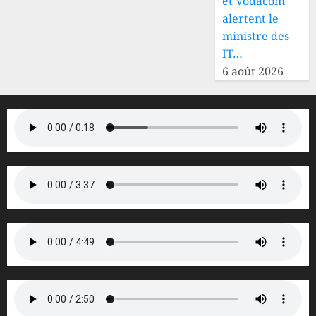
et Vodacom
Lubero
alertent le
ministre des
25 JUILLET
2026
IT…
0
6 août 2026