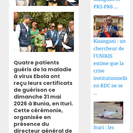
PK5-PK6 ...
Kisangani : un
chercheur de
l’UNIKIS
Quatre patients
estime que la
guéris de la maladie
crise
à virus Ebola ont
institutionnelle
reçu leurs certificats
en RDC ne se
de guérison ce
...
dimanche 31 mai
2026 à Bunia, en Ituri.
Cette cérémonie,
organisée en
présence du
Ituri : les
directeur général de