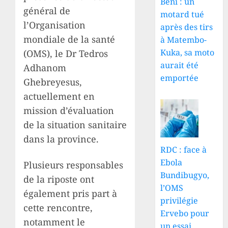
Beni : un
général de
motard tué
l’Organisation
après des tirs
mondiale de la santé
à Matembo-
Kuka, sa moto
(OMS), le Dr Tedros
aurait été
Adhanom
emportée
Ghebreyesus,
actuellement en
mission d’évaluation
de la situation sanitaire
dans la province.
RDC : face à
Ebola
Plusieurs responsables
Bundibugyo,
de la riposte ont
l’OMS
également pris part à
privilégie
cette rencontre,
Ervebo pour
notamment le
un essai