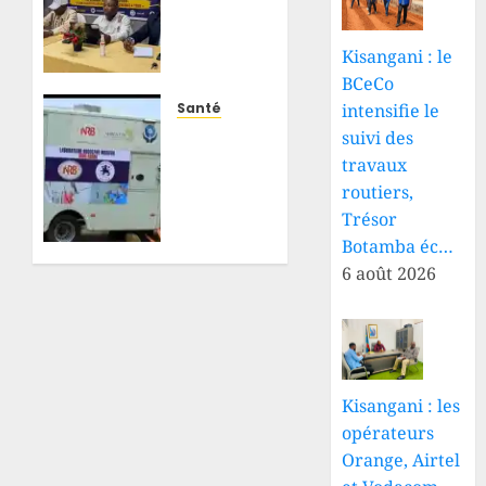
mutuelles
de
Kisangani : le
santé
BCeCo
mises
en
Santé
intensifie le
place
Ebola
suivi des
grâce
au
travaux
à
Nord-
routiers,
l’accompagnement
Kivu :
Trésor
d’Enabel
l’INRB
Botamba éc…
et du
rapproche
6 août 2026
gouvernement
le
congolais
diagnostic
des
25 JUILLET
populations
2026
grâce
0
à un
Kisangani : les
laboratoire
opérateurs
mobile
Orange, Airtel
à