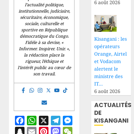
6 août 2026
l’actualité politique,
institutionnelle, judiciaire,
sécuritaire, économique,
sociale, culturelle et
sportive en République
démocratique du Congo.
Kisangani : les
Fidèle à sa devise, «
opérateurs
Informer. Inspirer. Unir.
»,
Orange, Airtel
la rédaction place la
et Vodacom
rigueur, l’éthique et
l’intérêt public au cœur de
alertent le
son travail.
ministre des
IT…
6 août 2026
ACTUALITÉS
DE
Facebook
WhatsApp
X
Telegram
Messenger
KISANGANI
Snapchat
Email
Pinterest
Mastodon
WeChat