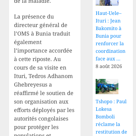
de la maladie.
Haut-Uele–
La présence du
Ituri : Jean
directeur général de
Bakomito à
l’OMS à Bunia traduit
Bunia pour
également
renforcer la
l’importance accordée
coordination
à cette riposte. Au
face aux …
8 août 2026
cours de sa visite en
Ituri, Tedros Adhanom
Ghebreyesus a
réaffirmé le soutien de
son organisation aux
Tshopo : Paul
Lokesa
efforts déployés par les
Bomboli
autorités congolaises
réclame la
pour protéger les
restitution de
populations et