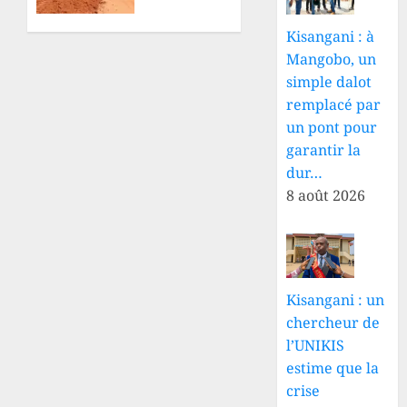
des tirs
le suivi
de
des
Kisangani : à
mortier
travaux
Mangobo, un
à Bunje
de
simple dalot
modernisation
8 AOÛT
de la
remplacé par
2026
voirie
un pont pour
0
urbaine
garantir la
dur…
8 AOÛT
8 août 2026
2026
0
Kisangani : un
chercheur de
l’UNIKIS
estime que la
crise