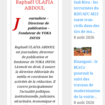
Raphaël ULAFIA
Sud-Kivu : les
ABDOUL
terroristes du
RDF/AFC-M23
J
ournaliste –
tuent trois
Directeur de
civils dans des
publication –
tirs de mo…
Fondateur de YOKA
8 août 2026
INFOS
Raphaël ULAFIA ABDOUL
est journaliste, directeur
de publication et
Kisangani : le
fondateur de YOKA INFOS.
Licencié en droit, il assure
BCeCo
la direction éditoriale du
poursuit le
média et coordonne les
suivi des
activités de la rédaction. Il
travaux de
couvre principalement
modernisation
l’actualité politique,
de la voirie…
institutionnelle, judiciaire,
sécuritaire, économique et
8 août 2026