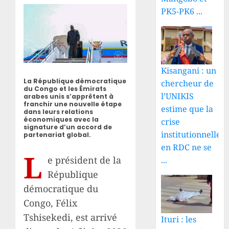
PK5-PK6 ...
Kisangani : un
La République démocratique
chercheur de
du Congo et les Émirats
l’UNIKIS
arabes unis s’apprêtent à
franchir une nouvelle étape
estime que la
dans leurs relations
économiques avec la
crise
signature d’un accord de
institutionnelle
partenariat global.
en RDC ne se
L
e président de la
...
République
démocratique du
Congo, Félix
Tshisekedi, est arrivé
Ituri : les