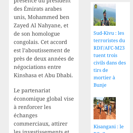
présence du président
des Émirats arabes
unis, Mohammed ben
Zayed Al Nahyane, et
Sud-Kivu : les
de son homologue
terroristes du
congolais. Cet accord
RDF/AFC-M23
est l’aboutissement de
tuent trois
près de deux années de
civils dans des
négociations entre
tirs de
Kinshasa et Abu Dhabi.
mortier à
Bunje
Le partenariat
économique global vise
à renforcer les
échanges
commerciaux, attirer
Kisangani : le
les investissements et