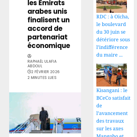
les Émirats
arabes unis
RDC : à Oïcha,
finalisent un
le boulevard
accord de
du 30 juin se
partenariat
détériore sous
économique
l’indifférence
du maire ...
RAPHAËL ULAFIA
ABDOUL
2 FÉVRIER 2026
2 MINUTES LUES
Kisangani : le
BCeCo satisfait
de
l’avancement
des travaux
sur les axes
Mangobo et