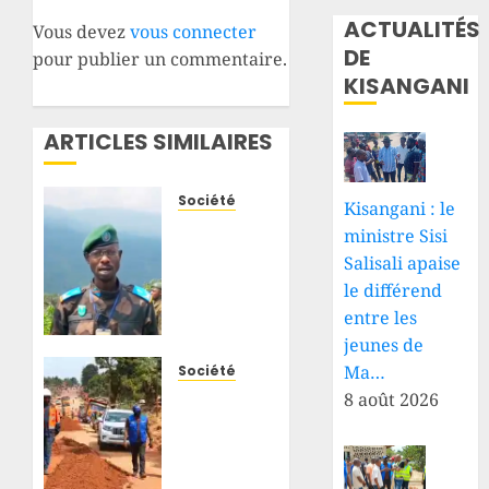
ACTUALITÉS
Vous devez
vous connecter
DE
pour publier un commentaire.
KISANGANI
ARTICLES SIMILAIRES
Société
Kisangani : le
Sud-
ministre Sisi
Kivu :
Salisali apaise
les
le différend
terroristes
entre les
du
jeunes de
RDF/AFC-
M23
Ma…
Société
tuent
Kisangani
8 août 2026
trois
: le
civils
BCeCo
dans
poursuit