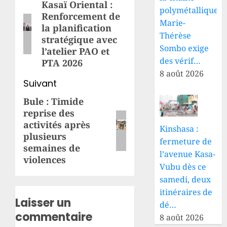
d’article
Kasaï Oriental :
Article
polymétallique,
Renforcement de
précédent:
Marie-
la planification
Thérèse
stratégique avec
Sombo exige
l’atelier PAO et
des vérif…
PTA 2026
8 août 2026
Suivant
Bule : Timide
Article
reprise des
suivant:
activités après
Kinshasa :
plusieurs
fermeture de
semaines de
l’avenue Kasa-
violences
Vubu dès ce
samedi, deux
itinéraires de
Laisser un
dé…
commentaire
8 août 2026