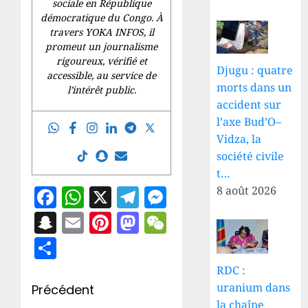
sociale en République
démocratique du Congo. À
travers YOKA INFOS, il
promeut un journalisme
rigoureux, vérifié et
Djugu : quatre
accessible, au service de
morts dans un
l’intérêt public.
accident sur
l’axe Bud’O–
Vidza, la
société civile
t…
Facebook
WhatsApp
X
Telegram
Messenger
8 août 2026
Snapchat
Email
Pinterest
Mastodon
WeChat
Partager
RDC :
Navigation
uranium dans
Précédent
la chaîne