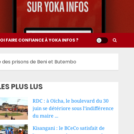
I FAIRE CONFIANCE À YOKA INFOS ?
te des prisons de Beni et Butembo
LES PLUS LUS
RDC : à Oïcha, le boulevard du 30
juin se détériore sous l’indifférence
du maire ...
Kisangani : le BCeCo satisfait de