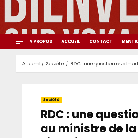
Aller
au
contenu
À PROPOS
ACCUEIL
CONTACT
MENTI
Accueil
Société
RDC : une question écrite ad
Société
RDC : une questi
au ministre de la