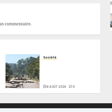
un commentaire.
Société
Beni : un motard tué après
des tirs à Matembo-Kuka,
sa moto aurait été
emportée
8 AOÛT 2026
0