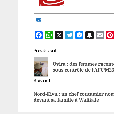
Facebook
WhatsApp
X
Telegram
Messen
Snap
Em
Navigation
Précédent
d’article
Article
Uvira : des femmes raconte
précédent:
sous contrôle de l’AFC/M2
Suivant
Article
Nord-Kivu : un chef coutumier no
suivant:
devant sa famille à Walikale