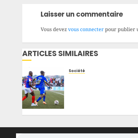
Laisser un commentaire
Vous devez
vous connecter
pour publier 
ARTICLES SIMILAIRES
Société
RDC : pas de dossier
administratif sans preuve
de paiement, la LINAFOOT
donne jusqu’au 13 août
aux clubs
8 AOÛT 2026
0