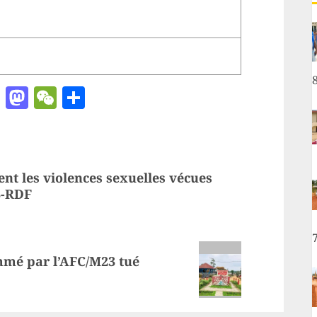
ger
chat
ail
Pinterest
Mastodon
WeChat
Partager
nt les violences sexuelles vécues
3-RDF
mmé par l’AFC/M23 tué