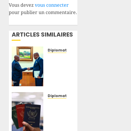
Vous devez
vous connecter
pour publier un commentaire.
ARTICLES SIMILAIRES
Diplomatie
Malabo
:
Floribert
Anzuluni
porte
un
message
Diplomatie
de Félix
RDC :
Tshisekedi
face
au
aux
président
interrogations,
en
le