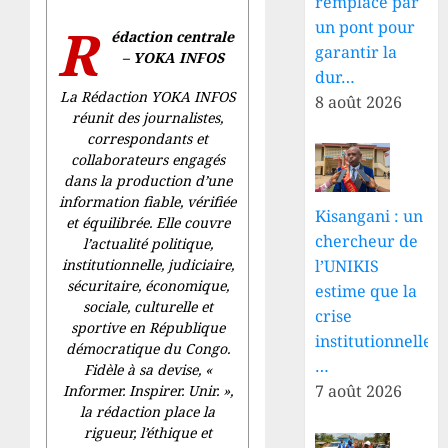
remplacé par
un pont pour
R
édaction centrale
garantir la
– YOKA INFOS
dur…
La Rédaction YOKA INFOS
8 août 2026
réunit des journalistes,
correspondants et
collaborateurs engagés
dans la production d’une
information fiable, vérifiée
Kisangani : un
et équilibrée. Elle couvre
chercheur de
l’actualité politique,
institutionnelle, judiciaire,
l’UNIKIS
sécuritaire, économique,
estime que la
sociale, culturelle et
crise
sportive en République
institutionnelle
démocratique du Congo.
…
Fidèle à sa devise, «
7 août 2026
Informer. Inspirer. Unir.
»,
la rédaction place la
rigueur, l’éthique et