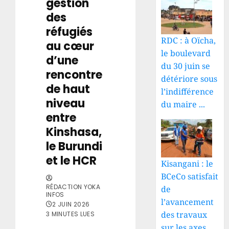
gestion
des
réfugiés
RDC : à Oïcha,
au cœur
le boulevard
d’une
du 30 juin se
rencontre
détériore sous
de haut
l’indifférence
niveau
du maire ...
entre
Kinshasa,
le Burundi
et le HCR
Kisangani : le
BCeCo satisfait
RÉDACTION YOKA
de
INFOS
l’avancement
2 JUIN 2026
des travaux
3 MINUTES LUES
sur les axes