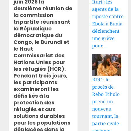
juin 2026 la
Ituri : les
deuxième réunion de
agents de la
la commission
riposte contre
tripartite réunissant
Ebola à Bunia
la République
déclenchent
démocratique du
une grève
Congo, le Burundi et
pour ...
le Haut
Commissariat des
Nations Unies pour
les réfugiés (HCR).
Pendant trois jours,
RDC : le
les participants
procès de
examineront les
Rebo Tchulo
défis liés à la
prend un
protection des
nouveau
réfugiés et aux
solutions durables
tournant, la
pour les populations
partie civile
déplacées dans la
réclame ...