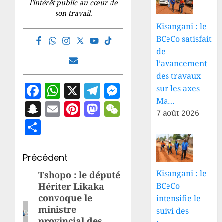
l’intérêt public au cœur de
son travail.
Kisangani : le
BCeCo satisfait
de
l’avancement
des travaux
Facebook
WhatsApp
X
Telegram
Messenger
sur les axes
Ma…
Snapchat
Email
Pinterest
Mastodon
WeChat
7 août 2026
Share
Navigation
Précédent
d’article
Kisangani : le
Tshopo : le député
Article
BCeCo
Hériter Likaka
précédent:
convoque le
intensifie le
ministre
suivi des
provincial des