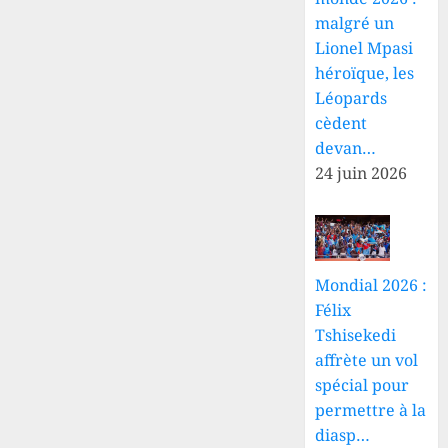
violations
alléguées
malgré un
des
Lionel Mpasi
droits
héroïque, les
humains
Léopards
cèdent
5 AOÛT
devan…
2026
0
24 juin 2026
Mondial 2026 :
Félix
Tshisekedi
affrète un vol
spécial pour
permettre à la
diasp…