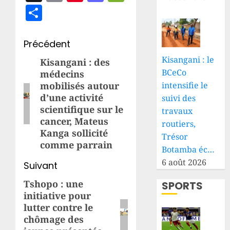
Partager
Navigation
Précédent
Kisangani : le
d’article
Kisangani : des
Article
BCeCo
médecins
précédent:
intensifie le
mobilisés autour
d’une activité
suivi des
scientifique sur le
travaux
cancer, Mateus
routiers,
Kanga sollicité
Trésor
comme parrain
Botamba éc…
6 août 2026
Suivant
Tshopo : une
Article
SPORTS
initiative pour
suivant:
lutter contre le
chômage des