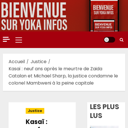
Aller
au
contenu
Menu
principal
Accueil
Justice
Kasaï : neuf ans après le meurtre de Zaida
Catalan et Michael Sharp, la justice condamne le
colonel Mambweni à la peine capitale
LES PLUS
Justice
LUS
Kasaï :