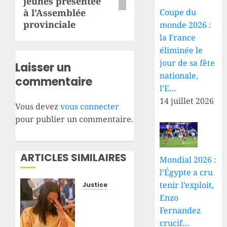
jeunes présentée
à l’Assemblée
Coupe du
provinciale
monde 2026 :
la France
éliminée le
jour de sa fête
Laisser un
nationale,
commentaire
l’E…
14 juillet 2026
Vous devez
vous connecter
pour publier un commentaire.
ARTICLES SIMILAIRES
Mondial 2026 :
l’Égypte a cru
tenir l’exploit,
Justice
RDC : le
Enzo
procès
Fernandez
de
crucif…