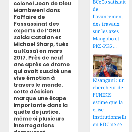
BCeCo satisfait
colonel Jean de Dieu
de
Mambweni dans
l’affaire de
l’avancement
l’assassinat des
des travaux
experts de l’ONU
sur les axes
Zaida Catalan et
Mangobo et
Michael Sharp, tués
PK5-PK6 ...
au Kasaï en mars
2017. Près de neuf
ans après ce drame
qui avait suscité une
vive émotion à
Kisangani : un
travers le monde,
chercheur de
cette décision
l’UNIKIS
marque une étape
estime que la
importante dans la
crise
quête de justice,
institutionnelle
même si plusieurs
en RDC ne se
interrogations
...