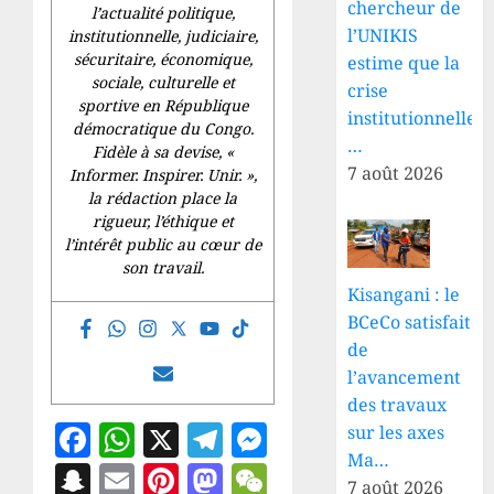
chercheur de
l’actualité politique,
l’UNIKIS
institutionnelle, judiciaire,
sécuritaire, économique,
estime que la
sociale, culturelle et
crise
sportive en République
institutionnelle
démocratique du Congo.
…
Fidèle à sa devise, «
7 août 2026
Informer. Inspirer. Unir.
»,
la rédaction place la
rigueur, l’éthique et
l’intérêt public au cœur de
son travail.
Kisangani : le
BCeCo satisfait
de
l’avancement
des travaux
Facebook
WhatsApp
X
Telegram
Messenger
sur les axes
Ma…
Snapchat
Email
Pinterest
Mastodon
WeChat
7 août 2026