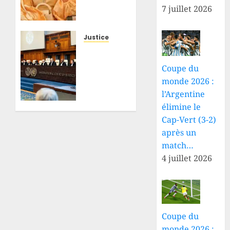
Rebo
7 juillet 2026
Tchulo
prend
un
Justice
nouveau
RDC–
tournant,
Rwanda
Coupe du
la
: la
monde 2026 :
partie
Cour
l’Argentine
civile
internationale
réclame
de
élimine le
250
Justice
Cap-Vert (3-2)
000
arrête
après un
USD de
le
match…
dommages
calendrier
4 juillet 2026
et
de la
intérêts
procédure
écrite
6 AOÛT
dans le
2026
dossier
0
Coupe du
des
monde 2026 :