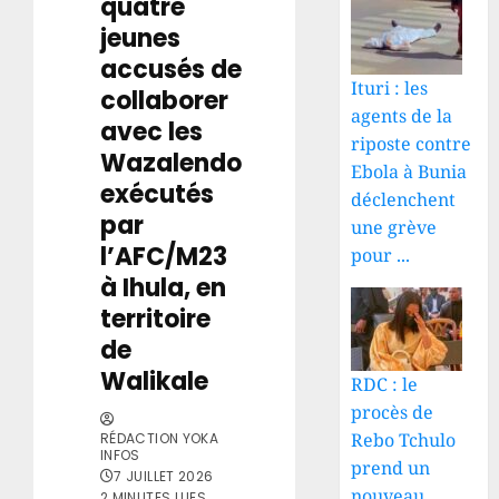
quatre
jeunes
accusés de
Ituri : les
collaborer
agents de la
avec les
riposte contre
Wazalendo
Ebola à Bunia
exécutés
déclenchent
par
une grève
l’AFC/M23
pour ...
à Ihula, en
territoire
de
Walikale
RDC : le
procès de
Rebo Tchulo
RÉDACTION YOKA
INFOS
prend un
7 JUILLET 2026
nouveau
2 MINUTES LUES