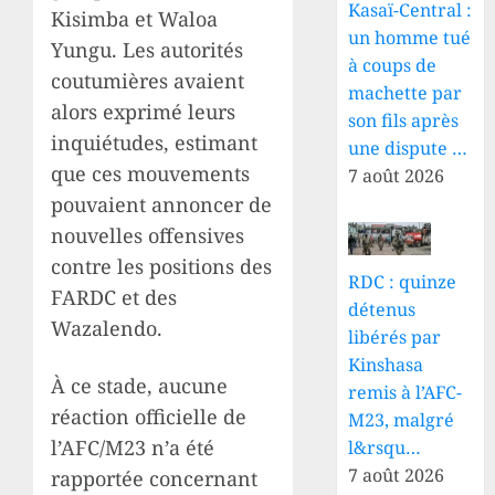
Kasaï-Central :
Kisimba et Waloa
un homme tué
Yungu. Les autorités
à coups de
coutumières avaient
machette par
alors exprimé leurs
son fils après
inquiétudes, estimant
une dispute …
que ces mouvements
7 août 2026
pouvaient annoncer de
nouvelles offensives
contre les positions des
RDC : quinze
FARDC et des
détenus
Wazalendo.
libérés par
Kinshasa
À ce stade, aucune
remis à l’AFC-
réaction officielle de
M23, malgré
l’AFC/M23 n’a été
l&rsqu…
7 août 2026
rapportée concernant