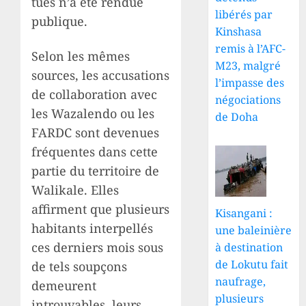
tués n’a été rendue
libérés par
publique.
Kinshasa
remis à l’AFC-
Selon les mêmes
M23, malgré
sources, les accusations
l’impasse des
de collaboration avec
négociations
les Wazalendo ou les
de Doha
FARDC sont devenues
fréquentes dans cette
partie du territoire de
Walikale. Elles
affirment que plusieurs
Kisangani :
habitants interpellés
une baleinière
ces derniers mois sous
à destination
de Lokutu fait
de tels soupçons
naufrage,
demeurent
plusieurs
introuvables, leurs