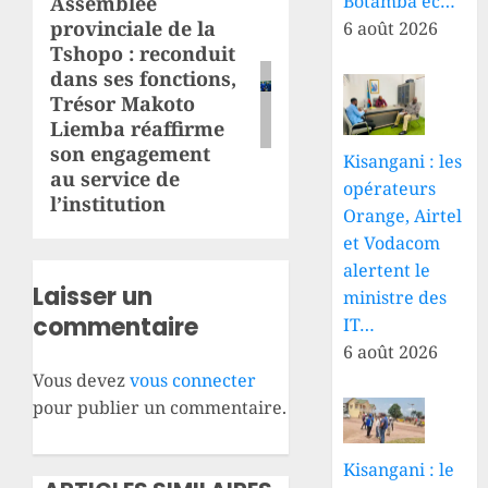
Botamba éc…
Assemblée
Article
provinciale de la
6 août 2026
suivant:
Tshopo : reconduit
dans ses fonctions,
Trésor Makoto
Liemba réaffirme
son engagement
Kisangani : les
au service de
opérateurs
l’institution
Orange, Airtel
et Vodacom
alertent le
Laisser un
ministre des
commentaire
IT…
6 août 2026
Vous devez
vous connecter
pour publier un commentaire.
Kisangani : le