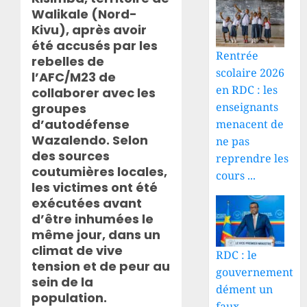
Walikale (Nord-
Kivu), après avoir
été accusés par les
Rentrée
rebelles de
scolaire 2026
l’AFC/M23 de
en RDC : les
collaborer avec les
enseignants
groupes
d’autodéfense
menacent de
Wazalendo. Selon
ne pas
des sources
reprendre les
coutumières locales,
cours ...
les victimes ont été
exécutées avant
d’être inhumées le
même jour, dans un
climat de vive
RDC : le
tension et de peur au
gouvernement
sein de la
dément un
population.
faux