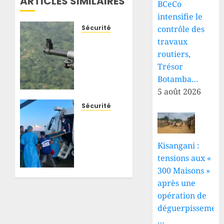
ARTICLES SIMILAIRES
BCeCo
intensifie le
Sécurité
contrôle des
Beni-
travaux
Mambasa
routiers,
: de
Trésor
nouvelles
Botamba…
attaques
5 août 2026
attribuées
aux
Sécurité
ADF
Djugu :
font
blessé
plusieurs
à
Kisangani :
morts
Fataki,
tensions aux «
et
un
300 Maisons »
jettent
militaire
des
après une
des
centaines
FARDC
opération de
d’habitants
évacué
déguerpissement
sur les
d’urgence
…