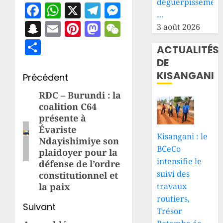
déguerpissement
Facebook
WhatsApp
X
Telegram
Messenger
…
Snapchat
Email
Pinterest
Mastodon
WeChat
3 août 2026
Partager
ACTUALITÉS
DE
KISANGANI
Navigation
Précédent
d’article
RDC – Burundi : la
Article
coalition C64
précédent:
présente à
Évariste
Kisangani : le
Ndayishimiye son
BCeCo
plaidoyer pour la
intensifie le
défense de l’ordre
suivi des
constitutionnel et
travaux
la paix
routiers,
Suivant
Trésor