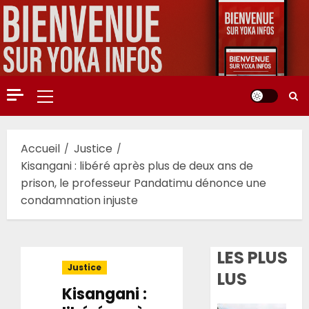
Aller
au
contenu
Menu
principal
Accueil
Justice
Kisangani : libéré après plus de deux ans de
prison, le professeur Pandatimu dénonce une
condamnation injuste
LES PLUS
Justice
LUS
Kisangani :