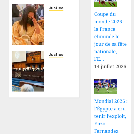
Justice
Coupe du
RDC : le
monde 2026 :
procès
de
la France
Rebo
éliminée le
Tchulo
jour de sa fête
prend
nationale,
un
Justice
l’E…
nouveau
RDC–
14 juillet 2026
tournant,
Rwanda
la
: la
partie
Cour
civile
internationale
réclame
de
250
Mondial 2026 :
Justice
000
arrête
l’Égypte a cru
USD de
le
tenir l’exploit,
dommages
calendrier
Enzo
et
de la
Fernandez
intérêts