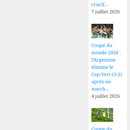
procédure
crucif…
écrite
7 juillet 2026
6 AOÛT
dans le
2026
dossier
0
des
violations
alléguées
des
Coupe du
droits
monde 2026 :
humains
l’Argentine
élimine le
5 AOÛT
Cap-Vert (3-2)
2026
0
après un
match…
4 juillet 2026
Coupe du