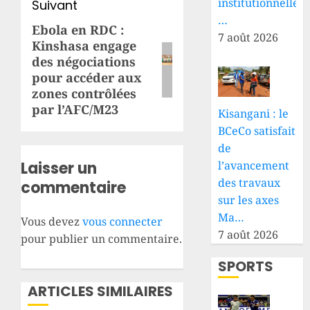
institutionnelle
Suivant
…
Ebola en RDC :
Article
7 août 2026
Kinshasa engage
suivant:
des négociations
pour accéder aux
zones contrôlées
par l’AFC/M23
Kisangani : le
BCeCo satisfait
de
Laisser un
l’avancement
des travaux
commentaire
sur les axes
Ma…
Vous devez
vous connecter
7 août 2026
pour publier un commentaire.
SPORTS
ARTICLES SIMILAIRES