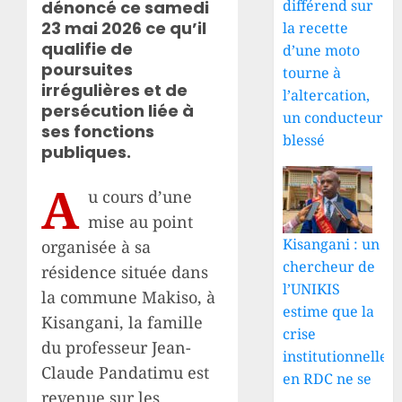
différend sur
dénoncé ce samedi
23 mai 2026 ce qu’il
la recette
qualifie de
d’une moto
poursuites
tourne à
irrégulières et de
l’altercation,
persécution liée à
un conducteur
ses fonctions
blessé
publiques.
A
u cours d’une
mise au point
Kisangani : un
organisée à sa
chercheur de
résidence située dans
l’UNIKIS
la commune Makiso, à
estime que la
Kisangani, la famille
crise
du professeur Jean-
institutionnelle
Claude Pandatimu est
en RDC ne se
revenue sur les
...