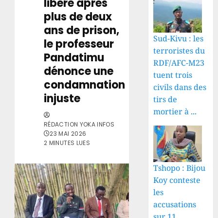
libéré après
plus de deux
ans de prison,
Sud-Kivu : les
le professeur
terroristes du
Pandatimu
RDF/AFC-M23
dénonce une
tuent trois
condamnation
civils dans des
injuste
tirs de
mortier à ...
RÉDACTION YOKA INFOS
23 MAI 2026
2 MINUTES LUES
Tshopo : Bijou
Koy conteste
les
accusations
sur 11