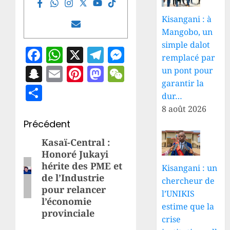
Kisangani : à
Mangobo, un
simple dalot
Facebook
WhatsApp
X
Telegram
Messenger
remplacé par
Snapchat
Email
Pinterest
Mastodon
WeChat
un pont pour
garantir la
Partager
dur…
8 août 2026
Navigation
Précédent
d’article
Kasaï-Central :
Article
Honoré Jukayi
précédent:
hérite des PME et
Kisangani : un
de l’Industrie
chercheur de
pour relancer
l’UNIKIS
l’économie
estime que la
provinciale
crise