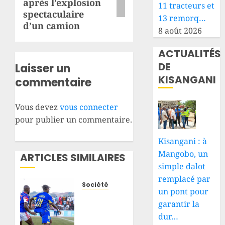
après l’explosion
11 tracteurs et
spectaculaire
13 remorq…
d’un camion
8 août 2026
ACTUALITÉS
DE
Laisser un
KISANGANI
commentaire
Vous devez
vous connecter
pour publier un commentaire.
Kisangani : à
Mangobo, un
ARTICLES SIMILAIRES
simple dalot
remplacé par
Société
un pont pour
RDC :
garantir la
pas de
dur…
dossier