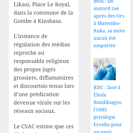
Beni : un
Likasi, Place Le Royal,
motard tué
dans la commune de la
après des tirs
Gombe à Kinshasa.
à Matembo-
Kuka, sa moto
L’instance de
aurait été
régulation des médias
emportée
reproche au
responsable religieux
des propos jugés
grossiers, diffamatoires
et discourtois tenus lors
RDC : face à
d’une prédication
Ebola
Bundibugyo,
devenue virale sur les
l’OMS
réseaux sociaux.
privilégie
Ervebo pour
Le CSAC estime que ces
un essai