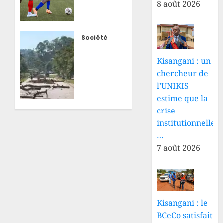
8 août 2026
administratif
sans
preuve
de
Société
paiement,
Beni :
la
un
Kisangani : un
LINAFOOT
motard
chercheur de
donne
tué
l’UNIKIS
jusqu’au
après
estime que la
13 août
des tirs
crise
aux
à
institutionnelle
clubs
Matembo-
…
Kuka,
7 août 2026
8 AOÛT
sa
2026
moto
0
aurait
été
emportée
Kisangani : le
BCeCo satisfait
8 AOÛT
2026