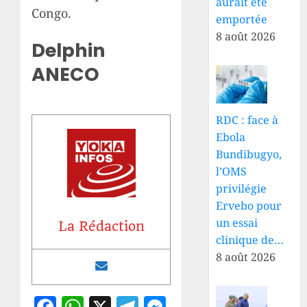
aurait été
Congo.
emportée
8 août 2026
Delphin
ANECO
RDC : face à
Ebola
Bundibugyo,
l’OMS
privilégie
Ervebo pour
un essai
La Rédaction
clinique de…
8 août 2026
Facebook
WhatsApp
X
Telegram
Messenger