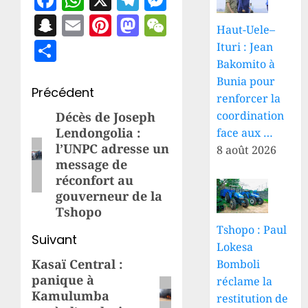
Snapchat
Email
Pinterest
Mastodon
WeChat
Haut-Uele–
Partager
Ituri : Jean
Bakomito à
Bunia pour
Navigation
Précédent
renforcer la
d’article
coordination
Décès de Joseph
Article
Lendongolia :
face aux …
précédent:
l’UNPC adresse un
8 août 2026
message de
réconfort au
gouverneur de la
Tshopo
Tshopo : Paul
Suivant
Lokesa
Kasaï Central :
Bomboli
Article
panique à
réclame la
suivant:
Kamulumba
restitution de