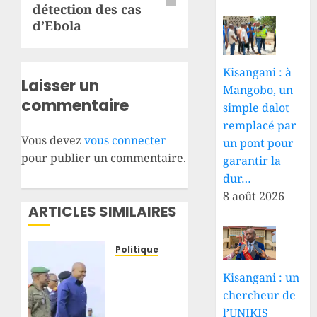
détection des cas
d’Ebola
Kisangani : à
Laisser un
Mangobo, un
commentaire
simple dalot
remplacé par
Vous devez
vous connecter
un pont pour
pour publier un commentaire.
garantir la
dur…
8 août 2026
ARTICLES SIMILAIRES
Politique
Haut-
Kisangani : un
Uele–
chercheur de
Ituri :
l’UNIKIS
Jean