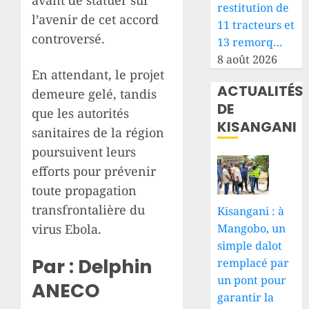
avant de statuer sur
restitution de
l’avenir de cet accord
11 tracteurs et
controversé.
13 remorq…
8 août 2026
En attendant, le projet
ACTUALITÉS
demeure gelé, tandis
DE
que les autorités
KISANGANI
sanitaires de la région
poursuivent leurs
efforts pour prévenir
toute propagation
transfrontalière du
Kisangani : à
Mangobo, un
virus Ebola.
simple dalot
Par : Delphin
remplacé par
un pont pour
ANECO
garantir la