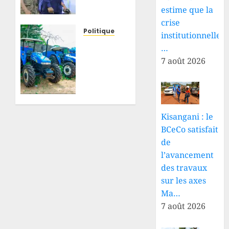
Bakomito
estime que la
à
crise
Bunia
Politique
institutionnelle
pour
Tshopo
…
renforcer
: Paul
7 août 2026
la
Lokesa
coordination
Bomboli
face
réclame
aux
la
défis
restitution
Kisangani : le
sécuritaires
de 11
BCeCo satisfait
et
tracteurs
de
sanitaires
et 13
l’avancement
remorques
8 AOÛT
destinés
des travaux
2026
au
sur les axes
0
développement
Ma…
agricole
7 août 2026
8 AOÛT