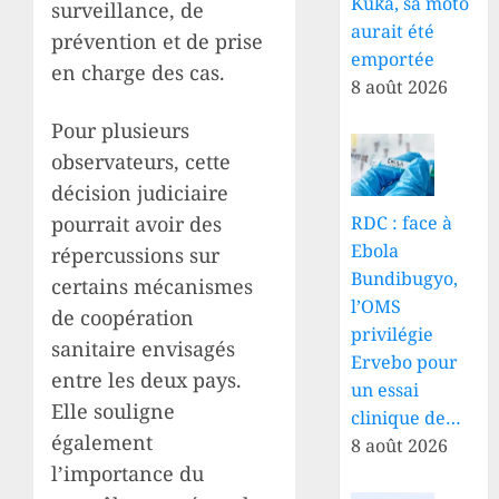
Kuka, sa moto
surveillance, de
aurait été
prévention et de prise
emportée
en charge des cas.
8 août 2026
Pour plusieurs
observateurs, cette
décision judiciaire
pourrait avoir des
RDC : face à
Ebola
répercussions sur
Bundibugyo,
certains mécanismes
l’OMS
de coopération
privilégie
sanitaire envisagés
Ervebo pour
entre les deux pays.
un essai
Elle souligne
clinique de…
également
8 août 2026
l’importance du