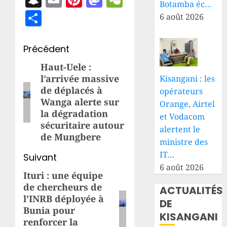
Botamba éc…
Partager
6 août 2026
Navigation
Précédent
d’article
Haut-Uele :
Article
l’arrivée massive
Kisangani : les
précédent:
de déplacés à
opérateurs
Wanga alerte sur
Orange, Airtel
la dégradation
et Vodacom
sécuritaire autour
alertent le
de Mungbere
ministre des
IT…
Suivant
6 août 2026
Ituri : une équipe
Article
de chercheurs de
ACTUALITÉS
suivant:
l’INRB déployée à
DE
Bunia pour
KISANGANI
renforcer la