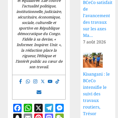
et équilibrée. Elle couvre
BCeCo satisfait
l’actualité politique,
de
institutionnelle, judiciaire,
l’avancement
sécuritaire, économique,
des travaux
sociale, culturelle et
sportive en République
sur les axes
démocratique du Congo.
Ma…
Fidèle à sa devise, «
7 août 2026
Informer. Inspirer. Unir.
»,
la rédaction place la
rigueur, l’éthique et
l’intérêt public au cœur de
son travail.
Kisangani : le
BCeCo
intensifie le
suivi des
travaux
Facebook
WhatsApp
X
Telegram
Messenger
routiers,
Trésor
Snapchat
Email
Pinterest
Mastodon
WeChat