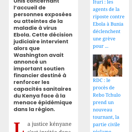
Unis concernant
Ituri : les
l’accueil de
agents de la
personnes exposées
riposte contre
ou atteintes de la
Ebola à Bunia
maladie à virus
déclenchent
Ebola. Cette décision
une grève
judiciaire intervient
pour ...
alors que
Washington avait
annoncé un
important soutien
financier destiné à
RDC : le
renforcer les
procès de
capacités sanitaires
Rebo Tchulo
du Kenya face à la
menace épidémique
prend un
dans la région.
nouveau
tournant, la
L
a justice kényane
partie civile
réclame ...
s’est invitée dans