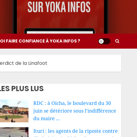
I FAIRE CONFIANCE À YOKA INFOS ?
rdict de la Linafoot
LES PLUS LUS
RDC : à Oïcha, le boulevard du 30
juin se détériore sous l’indifférence
du maire ...
Ituri : les agents de la riposte contre