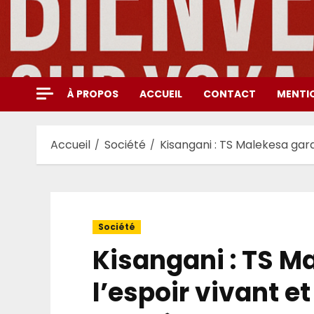
Aller
au
contenu
À PROPOS
ACCUEIL
CONTACT
MENTI
Accueil
Société
Kisangani : TS Malekesa gard
Société
Kisangani : TS M
l’espoir vivant e