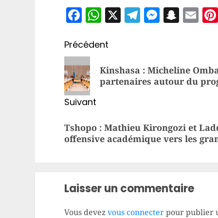
Facebook
WhatsApp
X
Telegram
Messen
Snap
Em
Navigation
Précédent
d’article
Article
Kinshasa : Micheline Ombae
précédent:
partenaires autour du p
Suivant
Article
Tshopo : Mathieu Kirongozi et Lad
suivant:
offensive académique vers les gran
Laisser un commentaire
Vous devez
vous connecter
pour publier 