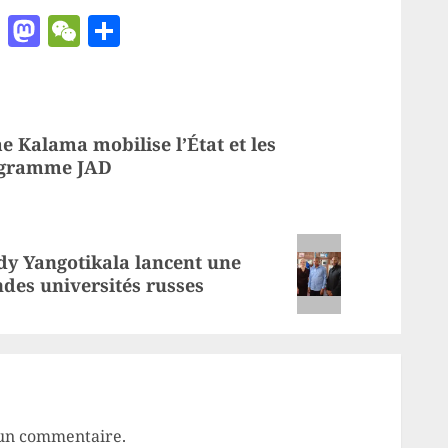
ger
chat
ail
Pinterest
Mastodon
WeChat
Partager
 Kalama mobilise l’État et les
rogramme JAD
dy Yangotikala lancent une
des universités russes
un commentaire.