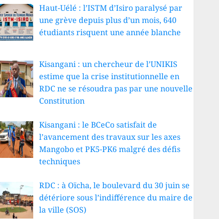
Haut-Uélé : l’ISTM d’Isiro paralysé par
une grève depuis plus d’un mois, 640
étudiants risquent une année blanche
Kisangani : un chercheur de l’UNIKIS
estime que la crise institutionnelle en
RDC ne se résoudra pas par une nouvelle
Constitution
Kisangani : le BCeCo satisfait de
l’avancement des travaux sur les axes
Mangobo et PK5-PK6 malgré des défis
techniques
RDC : à Oïcha, le boulevard du 30 juin se
détériore sous l’indifférence du maire de
la ville (SOS)