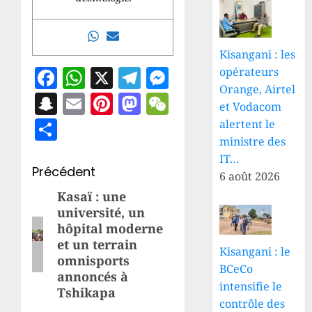
Kisangani : les
Facebook
WhatsApp
X
Telegram
Messenger
opérateurs
Orange, Airtel
Snapchat
Email
Pinterest
Mastodon
WeChat
et Vodacom
Partager
alertent le
ministre des
IT…
Navigation
Précédent
6 août 2026
d’article
Kasaï : une
Article
université, un
précédent:
hôpital moderne
et un terrain
Kisangani : le
omnisports
BCeCo
annoncés à
intensifie le
Tshikapa
contrôle des