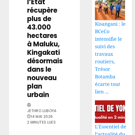
l’État
récupère
plus de
Kisangani : le
43.000
BCeCo
hectares
intensifie le
à Maluku,
suivi des
Kingakati
travaux
désormais
routiers,
dans le
Trésor
Botamba
nouveau
écarte tout
plan
lien ...
urbain
JETHRO LUBOYA
14 MAI 2026
2 MINUTES LUES
L’Essentiel de
l’actualité du