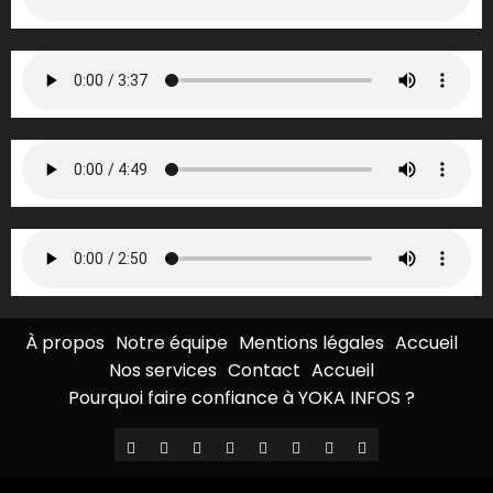
À propos
Notre équipe
Mentions légales
Accueil
Nos services
Contact
Accueil
Pourquoi faire confiance à YOKA INFOS ?
À
Notre
Mentions
Accueil
Nos
Contact
Accueil
Pourquoi
propos
équipe
légales
services
faire