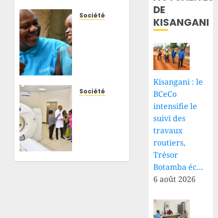
DE
Société
KISANGANI
Ituri :
plus de
300
enfants
déjà
morts
Kisangani : le
d’Ebola,
Société
BCeCo
l’UNICEF
RDC :
intensifie le
alerte
une
suivi des
sur
première
travaux
l’effondrement
dans
routiers,
du
les
Trésor
système
hôpitaux
de
Botamba éc…
congolais,
santé
le CHU
6 août 2026
du
6 AOÛT
Cinquantenaire
2026
met en
0