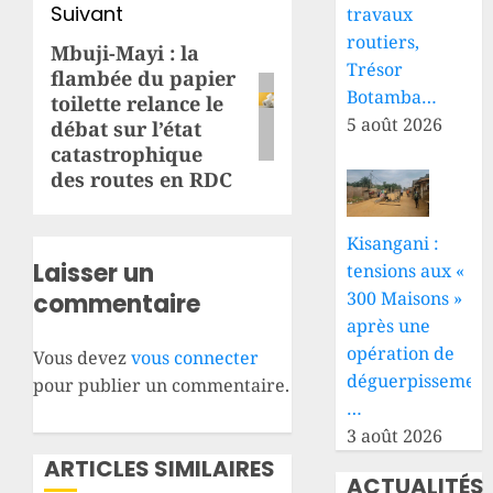
Suivant
travaux
routiers,
Mbuji-Mayi : la
Article
Trésor
flambée du papier
suivant:
Botamba…
toilette relance le
5 août 2026
débat sur l’état
catastrophique
des routes en RDC
Kisangani :
Laisser un
tensions aux «
300 Maisons »
commentaire
après une
opération de
Vous devez
vous connecter
déguerpissement
pour publier un commentaire.
…
3 août 2026
ARTICLES SIMILAIRES
ACTUALITÉS