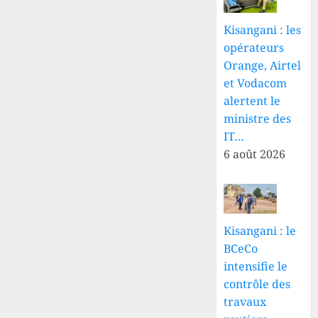
place
un
Kisangani : les
service
opérateurs
de
Orange, Airtel
qualité
et de
et Vodacom
gestion
alertent le
des
ministre des
risques
IT…
6 août 2026
6 AOÛT
2026
0
Kisangani : le
BCeCo
intensifie le
contrôle des
travaux