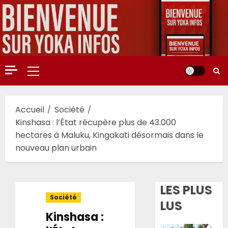
Aller
au
contenu
Menu
principal
Accueil
Société
Kinshasa : l’État récupère plus de 43.000
hectares à Maluku, Kingakati désormais dans le
nouveau plan urbain
LES PLUS
Société
LUS
Kinshasa :